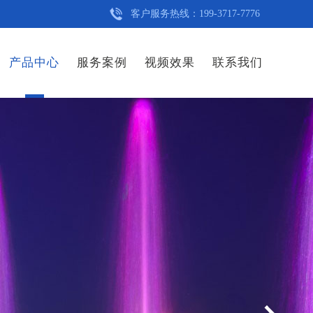
客户服务热线：199-3717-7776
产品中心
服务案例
视频效果
联系我们