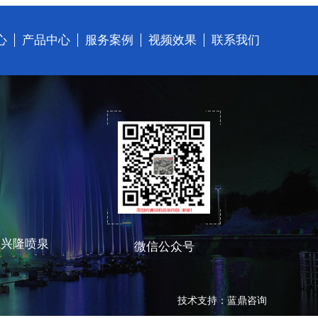
心
产品中心
服务案例
视频效果
联系我们
里兴隆喷泉
微信公众号
技术支持：
蓝鼎咨询