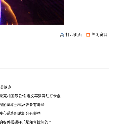
打印页面
关闭窗口
消暑纳凉
乐喷泉亮相国际公馆 遵义再添网红打卡点
工程的基本形式及设备有哪些
的核心系统组成部分有哪些
中的各种摇摆样式是如何控制的？