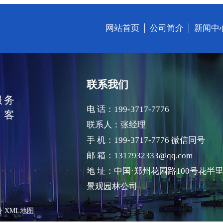
网站首页
公司简介
新闻中
联系我们
服务
电 话：199-3717-7776
，客
联系人：张经理
手 机：199-3717-7776 微信同号
邮 箱：1317932333@qq.com
地 址：中国·郑州花园路100号花半
景观园林公司
号
XML地图