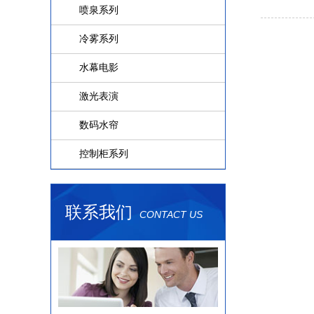
喷泉系列
冷雾系列
水幕电影
激光表演
数码水帘
控制柜系列
联系我们
CONTACT US